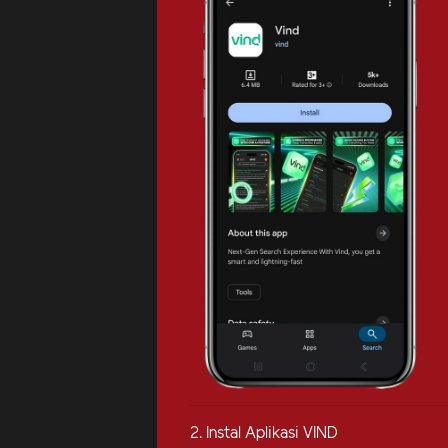
2. Instal Aplikasi VIND