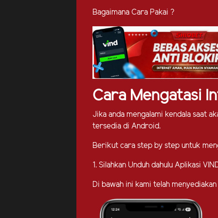
Bagaimana Cara Pakai ?
Cara Mengatasi In
Jika anda mengalami kendala saat a
tersedia di Android.
Berikut cara step by step untuk men
1. Silahkan Unduh dahulu Aplikasi VIN
Di bawah ini kami telah menyediakan 